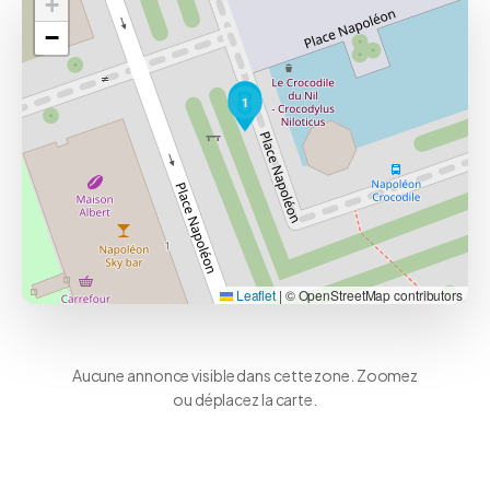
+
−
1
Leaflet
|
© OpenStreetMap contributors
Aucune annonce visible dans cette zone. Zoomez
ou déplacez la carte.