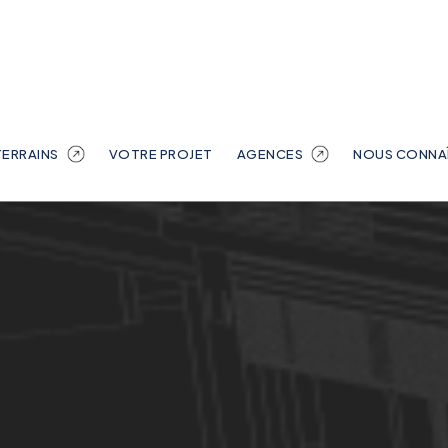
contraint parles règles d'urbanismes strictes et
associée aux exigences des bâtiments de
France.