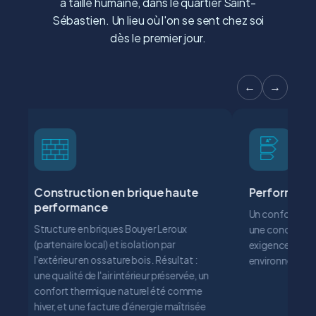
à taille humaine, dans le quartier Saint-
Sébastien. Un lieu où l'on se sent chez soi
dès le premier jour.
←
→
Construction en brique haute
Performanc
performance
Un confort maît
Structure en briques Bouyer Leroux
une conceptio
(partenaire local) et isolation par
exigences de l
l'extérieur en ossature bois. Résultat :
environnementa
une qualité de l'air intérieur préservée, un
confort thermique naturel été comme
hiver, et une facture d'énergie maîtrisée