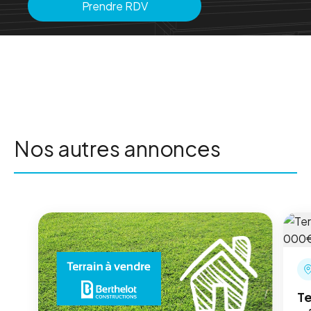
Prendre RDV
Nos autres annonces
Te