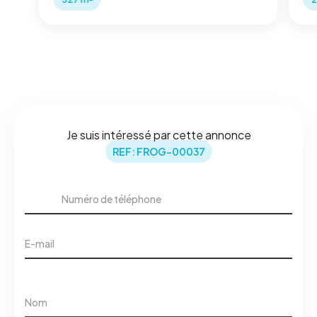
BERTHELOT CONSTRUCTIONS 50 ans
d'expérience, vous offre l'opportunité de
concevoir votre futur projet avec un
accompagnement personnalisé .
Je suis intéressé par cette annonce
REF: FROG-00037