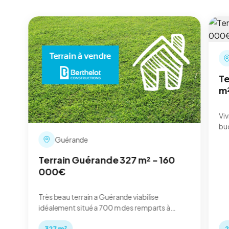
Te
m
Vi
bu
vo
Guérande
PR
pro
Terrain Guérande 327 m² - 160
Esc
000€
ob
ma
Très beau terrain a Guérande viabilise
Be
idéalement situé a 700 m des remparts à
réf
moins d'1 KM de tous commerces et écoles.
327 m²