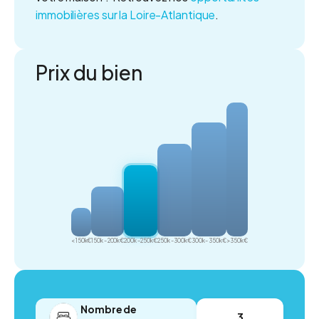
immobilières sur la Loire-Atlantique
.
Prix du bien
< 150k€
150k - 200k€
200k - 250k€
250k - 300k€
300k - 350k€
> 350k€
Nombre de
3