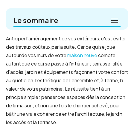
Le sommaire
Préparer et analyser le terrain
Anticiper l'aménagement de vos extérieurs, c'est éviter
Organiser le jardin par zones
des travaux coûteux par la suite. Car ce qui se joue
Les allées et accès
autour de vos murs de votre
maison neuve
compte
La terrasse, véritable pièce de vie extérieure
autant que ce qui se passe à l'intérieur : terrasse, allée
Le jardin et les espaces végétalisés
d'accès, jardin et équipements façonnent votre confort
Les espaces de détente
au quotidien, l'esthétique de l'ensemble et, à terme, la
valeur de votre patrimoine. La réussite tient à un
Clôtures, portail et intimité
principe simple : penser ces espaces dès la conception
Créer des espaces ombragés
de la maison, et non une fois le chantier achevé, pour
L'éclairage extérieur
bâtir une vraie cohérence entre l'architecture, le jardin,
Budget et organisation des travaux
les accès et la terrasse.