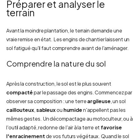
Préparer et analyser le
terrain
Avant la moindre plantation, le terrain demande une
vraie remise en état. Les engins de chantier laissent un
sol fatigué qu'il faut comprendre avant de l'aménager.
Comprendre la nature du sol
Après la construction, le sol est le plus souvent
compacté
par le passage des engins. Commencez par
observer sa composition : une terre
argileuse
, un sol
caillouteux
,
sableux
ou
humide
n'appellent pas les
mêmes gestes. Un décompactage au motoculteur, ou à
l'outil adapté, redonne de l'air à la terre et
favorise
l'enracinement
de vos futurs végétaux. Quand le sol