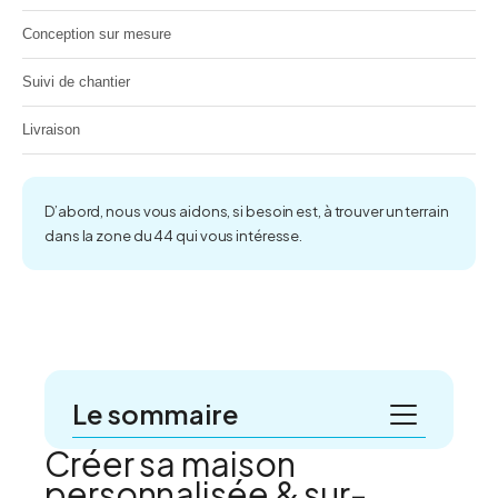
Conception sur mesure
Suivi de chantier
Livraison
D’abord, nous vous aidons, si besoin est, à trouver un terrain
dans la zone du 44 qui vous intéresse.
Le sommaire
Créer sa maison
Créer sa maison personnalisée & sur-mesure
personnalisée & sur-