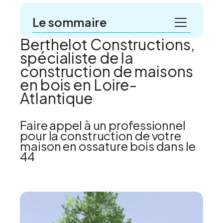
Le sommaire
Berthelot Constructions,
Berthelot Constructions, spécialiste de la
spécialiste de la
construction de maisons en bois en Loire-
Atlantique
construction de maisons
en bois en Loire-
Atlantique
Faire appel à un professionnel
pour la construction de votre
maison en ossature bois dans le
44